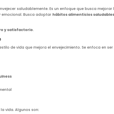
nvejecer saludablemente. Es un enfoque que busca mejorar 
l y emocional. Busca adoptar
hábitos alimenticios saludable
o y satisfactorio
.
e
 estilo de vida que mejora el envejecimiento. Se enfoca en se
ulness
mental
la vida. Algunos son: