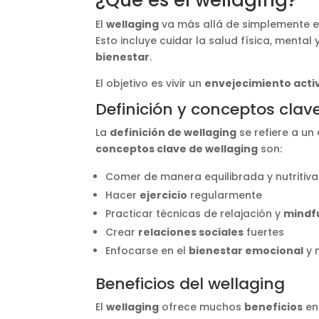
¿Qué es el wellaging?
El
wellaging
va más allá de simplemente e
Esto incluye cuidar la salud física, menta
bienestar
.
El objetivo es vivir un
envejecimiento activ
Definición y conceptos clav
La
definición de wellaging
se refiere a un
conceptos clave de wellaging
son:
Comer de manera equilibrada y nutritiva
Hacer
ejercicio
regularmente
Practicar técnicas de relajación y
mindf
Crear
relaciones sociales
fuertes
Enfocarse en el
bienestar emocional
y 
Beneficios del wellaging
El
wellaging
ofrece muchos
beneficios
en 