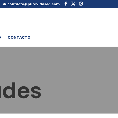
contacto@puravidasea.com
D
CONTACTO
ades