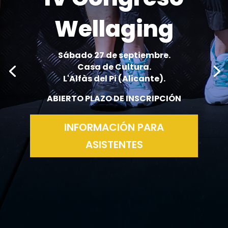
Wellaging
Sábado 27 de septiembre.
Casa de Cultura.
L'Alfàs del Pi (Alicante).
ABIERTO PLAZO DE INSCRIPCIÓN
INFORMACIÓN PARA
ASISTENTES