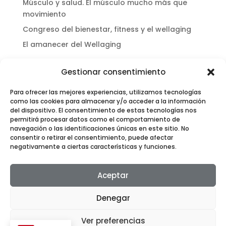
Músculo y salud. El músculo mucho más que
movimiento
Congreso del bienestar, fitness y el wellaging
El amanecer del Wellaging
Comentarios recientes
Gestionar consentimiento
No hay comentarios que mostrar.
Para ofrecer las mejores experiencias, utilizamos tecnologías
como las cookies para almacenar y/o acceder a la información
del dispositivo. El consentimiento de estas tecnologías nos
permitirá procesar datos como el comportamiento de
navegación o las identificaciones únicas en este sitio. No
consentir o retirar el consentimiento, puede afectar
negativamente a ciertas características y funciones.
© Copryright
Sector Fitness
| Diseño web
Aceptar
Publicidad Tecna
|
Texto
legal
|
Política de
cookies
|
Políticas de
privacidad
|
Términos y
Denegar
condiciones de
venta
Ver preferencias